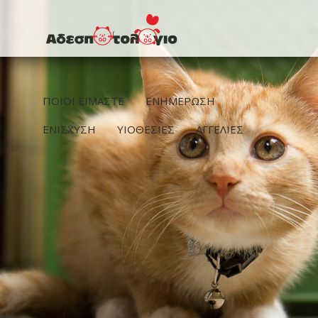
Παράκαμψη προς το κυρίως περιεχόμενο
ΠΟΙΟΙ ΕΙΜΑΣΤΕ
ΕΝΗΜΕΡΩΣΗ
ΕΝΙΣΧΥΣΗ
ΥΙΟΘΕΣΙΕΣ
ΑΓΓΕΛΙΕΣ