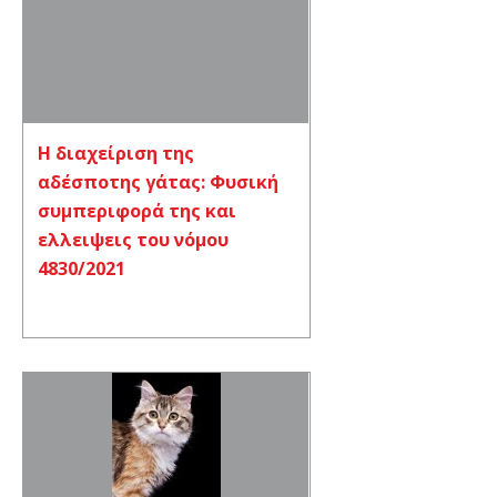
Η διαχείριση της
αδέσποτης γάτας: Φυσική
συμπεριφορά της και
ελλειψεις του νόμου
4830/2021