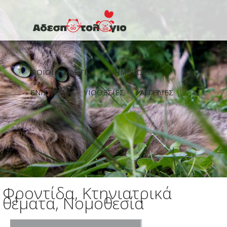
Παράκαμψη προς το κυρίως περιεχόμενο
ΠΟΙΟΙ ΕΙΜΑΣΤΕ
ΕΝΗΜΕΡΩΣΗ
ΕΝΙΣΧΥΣΗ
ΥΙΟΘΕΣΙΕΣ
ΑΓΓΕΛΙΕΣ
Φροντίδα, Κτηνιατρικά
θέματα, Νομοθεσία