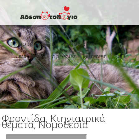
Παράκαμψη προς το κυρίως περιεχόμενο
ΠΟΙΟΙ ΕΙΜΑΣΤΕ
ΕΝΗΜΕΡΩΣΗ
ΕΝΙΣΧΥΣΗ
ΥΙΟΘΕΣΙΕΣ
ΑΓΓΕΛΙΕΣ
Φροντίδα, Κτηνιατρικά
θέματα, Νομοθεσία