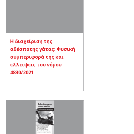
Η διαχείριση της
αδέσποτης γάτας: Φυσική
συμπεριφορά της και
ελλειψεις του νόμου
4830/2021