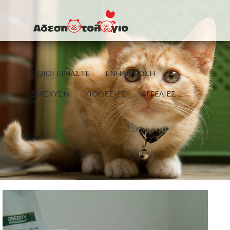
Παράκαμψη προς το κυρίως περιεχόμενο
ΠΟΙΟΙ ΕΙΜΑΣΤΕ
ΕΝΗΜΕΡΩΣΗ
ΕΝΙΣΧΥΣΗ
ΥΙΟΘΕΣΙΕΣ
ΑΓΓΕΛΙΕΣ