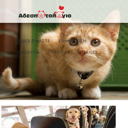
Παράκαμψη προς το κυρίως περιεχόμενο
ΠΟΙΟΙ ΕΙΜΑΣΤΕ
ΕΝΗΜΕΡΩΣΗ
ΕΝΙΣΧΥΣΗ
ΥΙΟΘΕΣΙΕΣ
ΑΓΓΕΛΙΕΣ