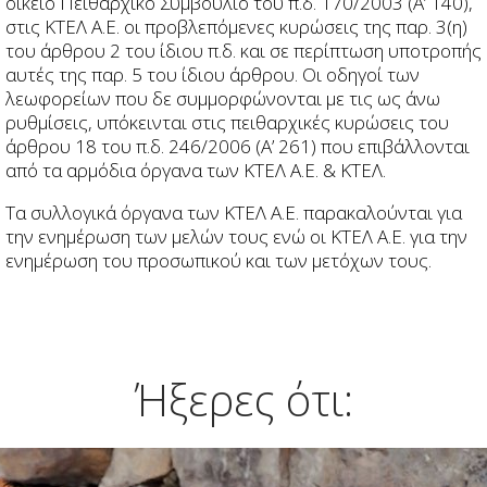
οικείο Πειθαρχικό Συμβούλιο του π.δ. 170/2003 (Α’ 140),
στις ΚΤΕΛ Α.Ε. οι προβλεπόμενες κυρώσεις της παρ. 3(η)
του άρθρου 2 του ίδιου π.δ. και σε περίπτωση υποτροπής
αυτές της παρ. 5 του ίδιου άρθρου. Οι οδηγοί των
λεωφορείων που δε συμμορφώνονται με τις ως άνω
ρυθμίσεις, υπόκεινται στις πειθαρχικές κυρώσεις του
άρθρου 18 του π.δ. 246/2006 (Α’ 261) που επιβάλλονται
από τα αρμόδια όργανα των ΚΤΕΛ Α.Ε. & ΚΤΕΛ.
Τα συλλογικά όργανα των ΚΤΕΛ Α.Ε. παρακαλούνται για
την ενημέρωση των μελών τους ενώ οι ΚΤΕΛ Α.Ε. για την
ενημέρωση του προσωπικού και των μετόχων τους.
Ήξερες ότι: