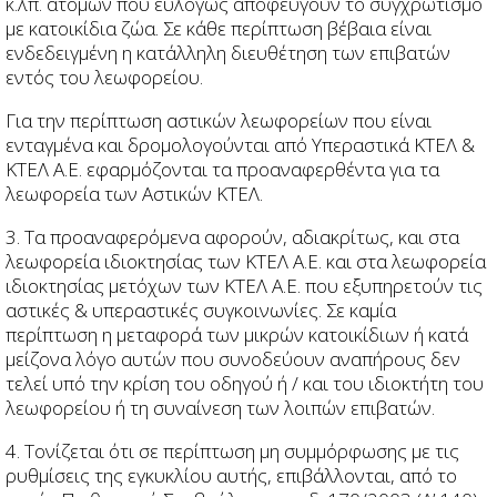
κ.λπ. ατόμων που ευλόγως αποφεύγουν το συγχρωτισμό
με κατοικίδια ζώα. Σε κάθε περίπτωση βέβαια είναι
ενδεδειγμένη η κατάλληλη διευθέτηση των επιβατών
εντός του λεωφορείου.
Για την περίπτωση αστικών λεωφορείων που είναι
ενταγμένα και δρομολογούνται από Υπεραστικά ΚΤΕΛ &
ΚΤΕΛ Α.Ε. εφαρμόζονται τα προαναφερθέντα για τα
λεωφορεία των Αστικών ΚΤΕΛ.
3. Τα προαναφερόμενα αφορούν, αδιακρίτως, και στα
λεωφορεία ιδιοκτησίας των ΚΤΕΛ Α.Ε. και στα λεωφορεία
ιδιοκτησίας μετόχων των ΚΤΕΛ Α.Ε. που εξυπηρετούν τις
αστικές & υπεραστικές συγκοινωνίες. Σε καμία
περίπτωση η μεταφορά των μικρών κατοικίδιων ή κατά
μείζονα λόγο αυτών που συνοδεύουν αναπήρους δεν
τελεί υπό την κρίση του οδηγού ή / και του ιδιοκτήτη του
λεωφορείου ή τη συναίνεση των λοιπών επιβατών.
4. Τονίζεται ότι σε περίπτωση μη συμμόρφωσης με τις
ρυθμίσεις της εγκυκλίου αυτής, επιβάλλονται, από το