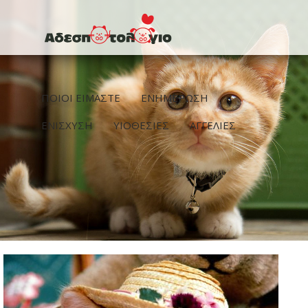
Παράκαμψη προς το κυρίως περιεχόμενο
ΠΟΙΟΙ ΕΙΜΑΣΤΕ
ΕΝΗΜΕΡΩΣΗ
ΕΝΙΣΧΥΣΗ
ΥΙΟΘΕΣΙΕΣ
ΑΓΓΕΛΙΕΣ