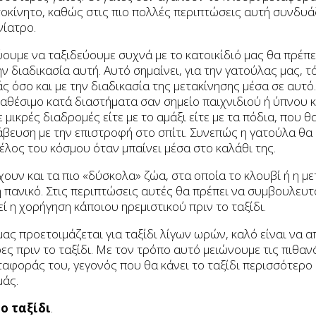
οκίνητο, καθώς στις πιο πολλές περιπτώσεις αυτή συνδυάζ
νίατρο.
ουμε να ταξιδεύουμε συχνά με το κατοικίδιό μας θα πρέπε
ν διαδικασία αυτή. Αυτό σημαίνει, για την γατούλας μας, τ
 όσο και με την διαδικασία της μετακίνησης μέσα σε αυτό.
ιαθέσιμο κατά διαστήματα σαν σημείο παιχνιδιού ή ύπνου 
μικρές διαδρομές είτε με το αμάξι είτε με τα πόδια, που 
άβευση με την επιστροφή στο σπίτι. Συνεπώς η γατούλα θα
τέλος του κόσμου όταν μπαίνει μέσα στο καλάθι της.
υν και τα πιο «δύσκολα» ζώα, στα οποία το κλουβί ή η με
 πανικό. Στις περιπτώσεις αυτές θα πρέπει να συμβουλευτ
ί η χορήγηση κάποιου ηρεμιστικού πριν το ταξίδι.
 μας προετοιμάζεται για ταξίδι λίγων ωρών, καλό είναι να 
ρες πριν το ταξίδι. Με τον τρόπο αυτό μειώνουμε τις πιθα
ταφοράς του, γεγονός που θα κάνει το ταξίδι περισσότερο
μάς.
ο ταξίδι
.