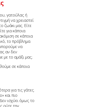
ας
ιου, γατούλας ή
τιγμή να χρειαστεί
το ζωάκι μας. Είτε
ίτε για κάποια
ακόμιση σε κάποια
ικό, το πρόβλημα
 μπορούμε να
ας αν δεν
ε με το αμάξι μας;
θούμε σε κάποια
ότερα για τις γάτες.
ο» και πιο
Δεν ισχύει όμως το
άς ούτε την