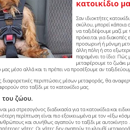
κατοικίδιο μ
Σαν ιδιοκτήτες κατοικίδ
σκύλου, μπορεί κάποια σ
να ταξιδέψουμε μαζί με 
πρόκειται για διακοπές ε
προσωρινή ή μόνιμη μετ
άλλη πόλη ή στο εξωτερ
παραμένει το ίδιο: Πώς
μεταφέρουμε το ζωάκι μ
 μας μέσο αλλά και τι πρέπει να προσέξουμε αν ταξιδεύουμ
ις διαφορετικές περιπτώσεις μέσων μεταφοράς, θα αναφερ
φορούν στο ταξίδι με το κατοικίδιο μας.
 του ζώου.
ίναι μια στρεσογόνος διαδικασία για τα κατοικίδια και ειδικ
κότερη περίπτωση είναι πιο εξοικειωμένα με τον «έξω κόσμ
ανθρώπους και συνήθως αγαπούν το ταξίδι με αυτοκίνητο. 
ρισσότερες γάτες. Οι γάτες δεν αγαπούν το κλουβί μεταφορ