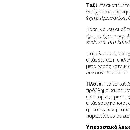
Ταξί
. Αν σκοπεύετε
να έχετε συμφωνήσε
έχετε εξασφαλίσει ό
Βάσει νόμου οι οδη
ήρεμα, έχουν περιλα
κάθονται στο δάπε
Παρόλα αυτά, αν έχ
υπάρχει και η επιλ
μεταφοράς κατοικίδ
δεν συνοδεύονται.
Πλοίο.
Για το ταξί
πρόβλημα και σε κά
είναι όμως πριν τα
υπάρχουν κάποιοι σ
η ταυτόχρονη παραμ
παραμείνουν σε ειδι
Υπεραστικό λεω