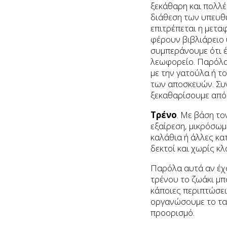
ξεκάθαρη και πολλέ
διάθεση των υπευθύ
επιτρέπεται η μετ
φέρουν βιβλιάρειο 
συμπεράνουμε ότι έ
λεωφορείο. Παρόλα
με την γατούλα ή 
των αποσκευών. Συν
ξεκαθαρίσουμε από 
Τρένο
. Με βάση το
εξαίρεση, μικρόσωμα
καλάθια ή άλλες κα
δεκτοί και χωρίς κλ
Παρόλα αυτά αν έχο
τρένου το ζωάκι μπ
κάποιες περιπτώσεις
οργανώσουμε το ταξ
προορισμό.