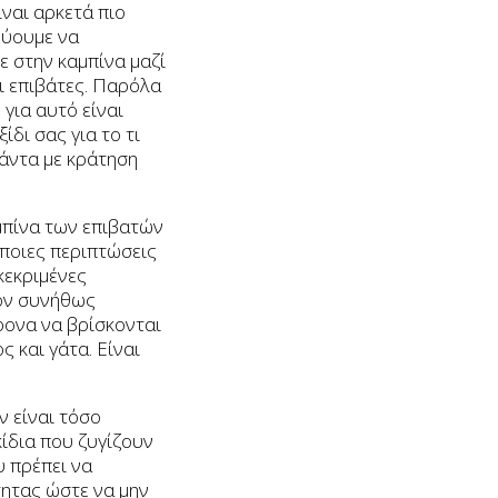
ίναι αρκετά πιο
εύουμε να
ε στην καμπίνα μαζί
ι επιβάτες. Παρόλα
για αυτό είναι
ίδι σας για το τι
πάντα με κράτηση
μπίνα των επιβατών
άποιες περιπτώσεις
κεκριμένες
έον συνήθως
ρονα να βρίσκονται
 και γάτα. Είναι
ν είναι τόσο
κίδια που ζυγίζουν
υ πρέπει να
τητας ώστε να μην