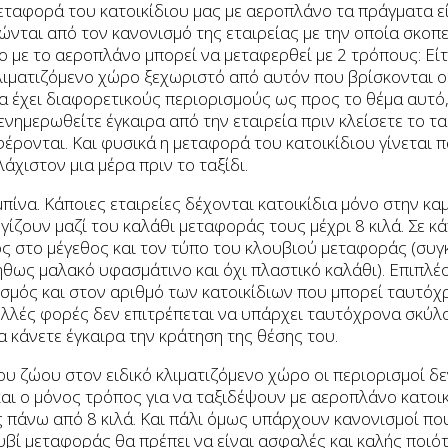
μεταφορά του κατοικίδιου μας με αεροπλάνο τα πράγματα ε
ώνται από τον κανονισμό της εταιρείας με την οποία σκοπ
ο με το αεροπλάνο μπορεί να μεταφερθεί με 2 τρόπους: Είτ
 κλιματιζόμενο χώρο ξεχωριστό από αυτόν που βρίσκονται ο
ία έχει διαφορετικούς περιορισμούς ως προς το θέμα αυτό, 
νημερωθείτε έγκαιρα από την εταιρεία πριν κλείσετε το ταξ
έρονται. Και φυσικά η μεταφορά του κατοικίδιου γίνεται 
άχιστον μια μέρα πριν το ταξίδι.
ίνα. Κάποιες εταιρείες δέχονται κατοικίδια μόνο στην κα
υγίζουν μαζί του καλάθι μεταφοράς τους μέχρι 8 κιλά. Σε κ
ς στο μέγεθος και τον τύπο του κλουβιού μεταφοράς (συγ
ήθως μαλακό υφασμάτινο και όχι πλαστικό καλάθι). Επιπλ
ισμός και στον αριθμό των κατοικίδιων που μπορεί ταυτόχ
ολλές φορές δεν επιτρέπεται να υπάρχει ταυτόχρονα σκύλος
α κάνετε έγκαιρα την κράτηση της θέσης του.
ου ζώου στον ειδικό κλιματιζόμενο χώρο οι περιορισμοί δε
 και ο μόνος τρόπος για να ταξιδέψουν με αεροπλάνο κατοι
ς πάνω από 8 κιλά. Και πάλι όμως υπάρχουν κανονισμοί πο
υβί μεταφοράς θα πρέπει να είναι ασφαλές και καλής ποιό