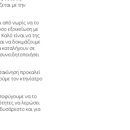
εται με την
ι από νωρίς να το
όσο εξοικείωση με
 Καλό είναι να της
και να δοκιμάζουμε
θα καταλήγουν σε
 συνειδητοποιήσει
τακίνηση προκαλεί
ούμε τον κτηνίατρο
αποφύγουμε να το
νότητες να λερώσει
 δυσάρεστο και για