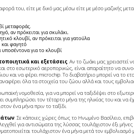
αφορά του, είτε με δικό μας μέσω είτε με μέσο μαζικής μετ
βί μεταφοράς.
γό, αν πρόκειται για σκυλάκι.
τικό κλουβί, αν πρόκειται για γατούλα
 και φαγητό
 υποσέντονα για το κλουβί
οποιητικά και εξετάσεις
. Αν το ζωάκι μας χρειαστεί ν
και στο εσωτερικό αεροπορικώς, είναι απαραίτητο να συνο
ιου και να φέρει microchip. Το διαβατήριο μπορεί να το ετ
 αναφέρει όλα τα στοιχεία του ζώου αλλά και τους εμβολι
ωπαϊκή νομοθεσία, για να μπορεί να ταξιδέψει στο εξωτερι
ει συμπληρώσει τον τέταρτο μήνα της ηλικίας του και να έ
στον ένα μήνα πριν το ταξίδι.
μάτων
. Σε κάποιες χώρες όπως το Ηνωμένο Βασίλειο, επιβ
ελεγχθεί για αντισώματα της λύσσας τουλάχιστον έξι μήνες 
ματοποιείται τουλάχιστον ένα μήνα μετά τον εμβολιασμό 