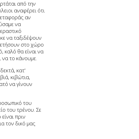
αρτάται από την
λειοι αναφέρει ότι
μεταφοράς αν
ούσαμε να
περαστικό
κε να ταξιδέψουν
θετήσουν στο χώρο
, καλό θα είναι να
 να το κάνουμε.
δεκτά, κατ'
βιά, κιβώτια,
ατό να γίνουν
προσωπικό του
ίο του τρένου. Σε
 είναι πριν
ια τον δικό μας