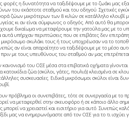
ς φορές η δυνατότητα να ταξιδέψουμε με το ζωάκι μας εξ
νων του εκάστοτε σταθμού και του οδηγού. Σχετικές εγκύκ
αφορά ζώων μικρότερων των 8 κιλών σε κατάλληλο κλουβί 
υγείας κι αν είναι σύμφωνος ο οδηγός. Από αυτό θα μπορ
χουμε δικαίωμα να μεταφέρουμε την γατούλα μας με το υ
 αυτά υπήρχαν περιπτώσεις που σε επιβάτες δεν επιτράπη
το μικρόσωμο σκυλάκι τους ή τους υποχρέωσαν να το τοπο
επώς αν είναι απαραίτητο να ταξιδέψουμε με το μέσο αυτό
πριν με τους υπευθύνους του σταθμού αν μας επιτρέπεται
ν κανονισμό του ΟΣΕ μέσα στα επιβατικά οχήματα γίνονται 
 κατοικίδια ζώα (σκύλοι, γάτες, πουλιά) κλεισμένα σε κλου
τάλληλες συσκευασίες. Ειδικά μικρόσωμοι σκύλοι είναι δυν
ουβί.
υν πρόβλημα οι συνεπιβάτες, τότε σε συνεργασία με το 
ορεί να μεταφερθεί στην σκευοφόρο ή σε κάποιο άλλο σημε
 μπορεί να χρειαστεί και εισιτήριο για αυτό. Συνεπώς καλό
ίδι μας να ενημερωνόμαστε από τον ΟΣΕ για το τι ισχύει γ