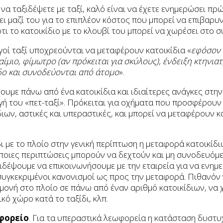
 να ταξιδέψετε με ταξί, καλό είναι να έχετε ενημερώσει πρ
ι μαζί του για το επιπλέον κόστος που μπορεί να επιβαρυν
τι το κατοικίδιο με το κλουβί του μπορεί να χωρέσει στο 
γοί ταξί υποχρεούνται να μεταφέρουν κατοικίδια «
εφόσον 
ίμιο, φίμωτρο (αν πρόκειται για σκύλους), ένδειξη κτηνια
δο και συνοδεύονται από άτομο
».
ουμε πάνω από ένα κατοικίδια και ιδιαίτερες ανάγκες στη
ογή του «πετ-ταξί». Πρόκειται για οχήματα που προσφέρουν
ιων, αστικές και υπεραστικές, και μπορεί να μεταφέρουν κα
δι με το πλοίο στην γενική περίπτωση η μεταφορά κατοικίδ
ποιες περιπτώσεις μπορούν να δεχτούν και μη συνοδευόμ
ξιδέψουμε να επικοινωνήσουμε με την εταιρεία για να ενη
υγκεκριμένοι κανονισμοί ως προς την μεταφορά. Πιθανόν 
ονή στο πλοίο σε πάνω από έναν αριθμό κατοικίδιων, να χ
κό χώρο κατά το ταξίδι, κλπ.
φορείο
. Για τα υπεραστικά λεωφορεία η κατάσταση δυστυ