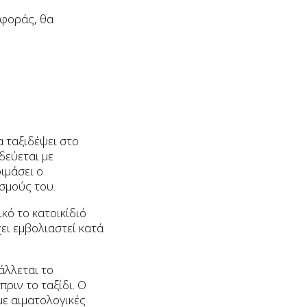
αφοράς, θα
α ταξιδέψει στο
δεύεται με
οιμάσει ο
ασμούς του.
κό το κατοικίδιό
χει εμβολιαστεί κατά
άλλεται το
πριν το ταξίδι. Ο
με αιματολογικές