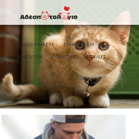
Παράκαμψη προς το κυρίως περιεχόμενο
ΠΟΙΟΙ ΕΙΜΑΣΤΕ
ΕΝΗΜΕΡΩΣΗ
ΕΝΙΣΧΥΣΗ
ΥΙΟΘΕΣΙΕΣ
ΑΓΓΕΛΙΕΣ