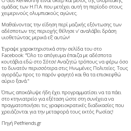
Ο Gus Kenworthy είναι σκιέρ και μέλος της ολυμπιακής
ομάδας των Η.Π.Α. που μετέχει αυτή τη περίοδο στους
χειμερινούς ολυμπιακούς αγώνες.
Μαθαίνοντας την είδηση περί μαζικής εξόντωσης των
αδέσποτων της περιοχής θέλησε ν’ αναλάβει δράση
υιοθετώντας μερικά εξ’ αυτών!
Έγραψε χαρακτηριστικά στην σελίδα του στο
Facebook: "Όλο το απόγευμα έπαιζα με αδέσποτα
κουτάβια εδώ στο Σότσι! Αναζητώ τρόπους να φέρω όσο
το δυνατόν περισσότερα στις Ηνωμένες Πολιτείες. Τους
αγοράζω προς το παρόν φαγητό και θα τα επισκεφθώ
αύριο ξανά."
Όπως αποκάλυψε ήδη έχει προγραμματίσει να τα πάει
στο κτηνιατρείο για εξέταση ώστε στη συνέχεια να
πραγματοποιήσει τις γραφειοκρατικές διαδικασίες που
χρειάζονται για την μεταφορά τους εκτός Ρωσίας!
Πηγή Petfriends.gr