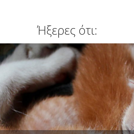
Ήξερες ότι: