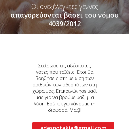
Οι ανεξέλεγκτες γέννες
απαγορεύονται βάσει του νόμου
4039/2012
Στείρωσε τις αδέσποτες
γάτες που ταϊζεις. Έτσι θα
βοηθήσεις στη μείωση των
αριθμών των αδεσπότων στη
χώρα μας. Επικοινώνησε μαζί
μας για να βρούμε μαζί μια
λύση. Εσύ κι εγώ κάνουμε τη
διαφορά. Μαζί!
adespotakia@gmail.com